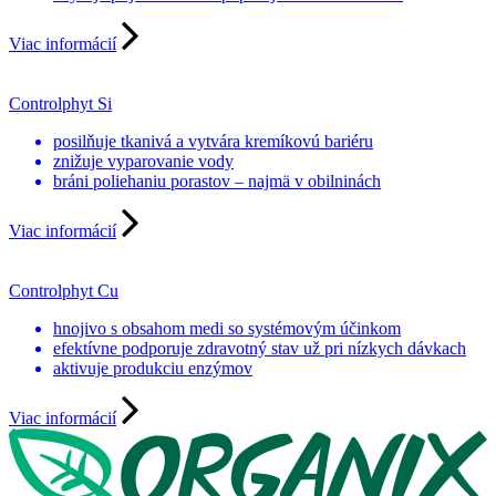
Viac informácií
Controlphyt Si
posilňuje tkanivá a vytvára kremíkovú bariéru
znižuje vyparovanie vody
bráni poliehaniu porastov – najmä v obilninách
Viac informácií
Controlphyt Cu
hnojivo s obsahom medi so systémovým účinkom
efektívne podporuje zdravotný stav už pri nízkych dávkach
aktivuje produkciu enzýmov
Viac informácií