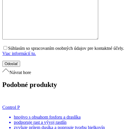
Súhlasím so spracovaním osobných údajov pre kontaktné účely.
Viac informácií tu.
Návrat hore
Podobné produkty
Control P
hnojivo s obsahom fosforu a draslíka
podporuje rast a vývoj rastlín
zvyšuje príjem dusíka a poprouje tvorbu bielkovín