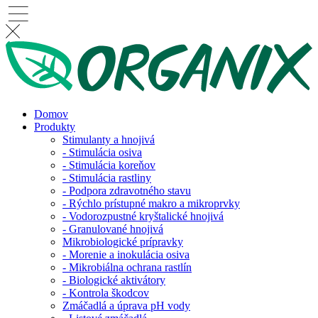
Domov
Produkty
Stimulanty a hnojivá
- Stimulácia osiva
- Stimulácia koreňov
- Stimulácia rastliny
- Podpora zdravotného stavu
- Rýchlo prístupné makro a mikroprvky
- Vodorozpustné kryštalické hnojivá
- Granulované hnojivá
Mikrobiologické prípravky
- Morenie a inokulácia osiva
- Mikrobiálna ochrana rastlín
- Biologické aktivátory
- Kontrola škodcov
Zmáčadlá a úprava pH vody