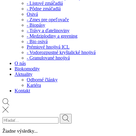
- Listové zmáčadlá
- Pôdne zmáčadlá
Osivá
- Zmes pre opeľovače
- Biopásy
- Trávy a ďatelinoviny
- Medziplodiny a greening
- Bio osivá
Prémiové hnojivá ICL
- Vodorozpustné kryštalické hnojivá
- Granulované hnojivá
O nás
Biokomodity
Aktuality
Odborné články
Kariéra
Kontakt
Žiadne výsledky...