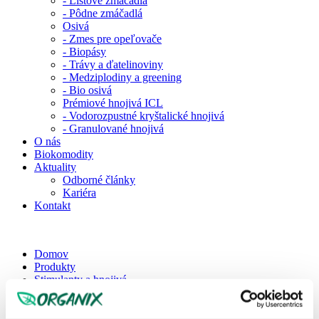
- Listové zmáčadlá
- Pôdne zmáčadlá
Osivá
- Zmes pre opeľovače
- Biopásy
- Trávy a ďatelinoviny
- Medziplodiny a greening
- Bio osivá
Prémiové hnojivá ICL
- Vodorozpustné kryštalické hnojivá
- Granulované hnojivá
O nás
Biokomodity
Aktuality
Odborné články
Kariéra
Kontakt
Domov
Produkty
Stimulanty a hnojivá
Podpora zdravotného stavu
Tecnokel S