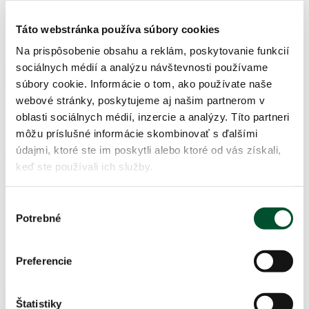
Tecnokel S
Táto webstránka používa súbory cookies
Na prispôsobenie obsahu a reklám, poskytovanie funkcií
sociálnych médií a analýzu návštevnosti používame
Detail
súbory cookie. Informácie o tom, ako používate naše
webové stránky, poskytujeme aj našim partnerom v
Menu
oblasti sociálnych médií, inzercie a analýzy. Títo partneri
Minerálne hnojivo s obsahom síry a dusíka
môžu príslušné informácie skombinovať s ďalšími
údajmi, ktoré ste im poskytli alebo ktoré od vás získali,
Účinok
keď ste používali ich služby.
doplnenie nedostatku síry a dusíka (podporuje vstrebávanie
dusíka)
Výber
má význam v oxidačno-redukčných procesoch rastlín, v
Potrebné
súhlasu
aktivácii enzýmov
podporuje dostupnosť živín z pôdy (P, Fe, Mn, Cu, Zn, B…)
dezinfikuje povrch rastlín, potláča výskyt pôvodcov
Preferencie
hubových chorôb
Použitie
Štatistiky