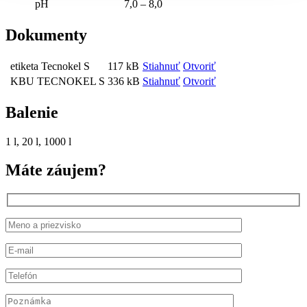
pH
7,0 – 8,0
Dokumenty
etiketa Tecnokel S
117 kB
Stiahnuť
Otvoriť
KBU TECNOKEL S
336 kB
Stiahnuť
Otvoriť
Balenie
1 l, 20 l, 1000 l
Máte záujem?