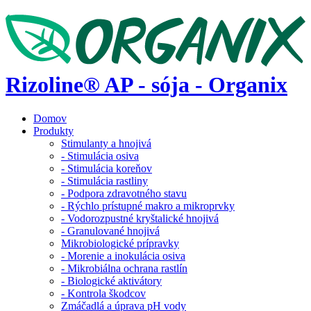
Rizoline® AP - sója - Organix
Domov
Produkty
Stimulanty a hnojivá
- Stimulácia osiva
- Stimulácia koreňov
- Stimulácia rastliny
- Podpora zdravotného stavu
- Rýchlo prístupné makro a mikroprvky
- Vodorozpustné kryštalické hnojivá
- Granulované hnojivá
Mikrobiologické prípravky
- Morenie a inokulácia osiva
- Mikrobiálna ochrana rastlín
- Biologické aktivátory
- Kontrola škodcov
Zmáčadlá a úprava pH vody