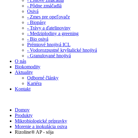
- Listové zmáčadlá
- Pôdne zmáčadlá
Osivá
- Zmes pre opeľovače
- Biopásy
- Trávy a ďatelinoviny
- Medziplodiny a greening
- Bio osivá
Prémiové hnojivá ICL
- Vodorozpustné kryštalické hnojivá
- Granulované hnojivá
O nás
Biokomodity
Aktuality
Odborné články
Kariéra
Kontakt
Domov
Produkty
Mikrobiologické prípravky
Morenie a inokulácia osiva
Rizoline® AP - sója