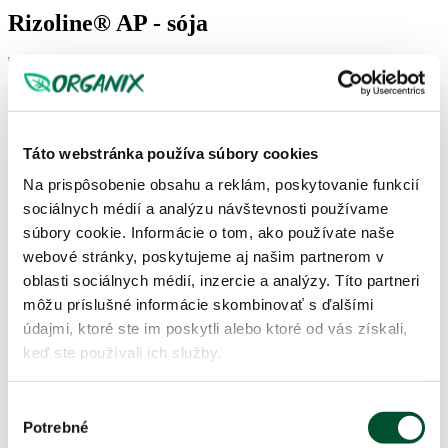
Rizoline® AP - sója
Detail
Táto webstránka používa súbory cookies
Menu
Na prispôsobenie obsahu a reklám, poskytovanie funkcií
Práškový inokulant na ošetrenie osiva sóje
sociálnych médií a analýzu návštevnosti používame
Účinok
súbory cookie. Informácie o tom, ako používate naše
webové stránky, poskytujeme aj našim partnerom v
Slúži na očkovanie semien sóje bradyrhizóbiovými baktériami:
oblasti sociálnych médií, inzercie a analýzy. Títo partneri
môžu príslušné informácie skombinovať s ďalšími
fixuje a premieňa vzdušný dusík do formy dostupnej pre
rastliny
údajmi, ktoré ste im poskytli alebo ktoré od vás získali,
zlepšuje kvalitu semien
keď ste používali ich služby.
zintenzívňuje rast, vývoj a výnos
zlepšuje agrochemické a fyzikálne vlastnosti pôdy
Výber
Formy použitia
Potrebné
súhlasu