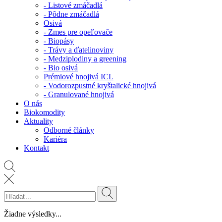
- Listové zmáčadlá
- Pôdne zmáčadlá
Osivá
- Zmes pre opeľovače
- Biopásy
- Trávy a ďatelinoviny
- Medziplodiny a greening
- Bio osivá
Prémiové hnojivá ICL
- Vodorozpustné kryštalické hnojivá
- Granulované hnojivá
O nás
Biokomodity
Aktuality
Odborné články
Kariéra
Kontakt
Žiadne výsledky...