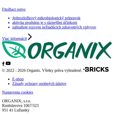
FitoBact osivo
Jednozložkový mikrobiologický prípravok
aktivita produktu je s ráznejším účinkom
zabraňuje rozvoju nežiadúcich zdravotných vplyvov
Viac informácií
© 2022 - 2026 Organix. Všetky práva vyhradené.
E-shop
Zásady ochrany osobných údajov
Nastavenia cookies
ORGANIX, s.r.o.
Rastislavova 1067/323
951 41 Lužianky