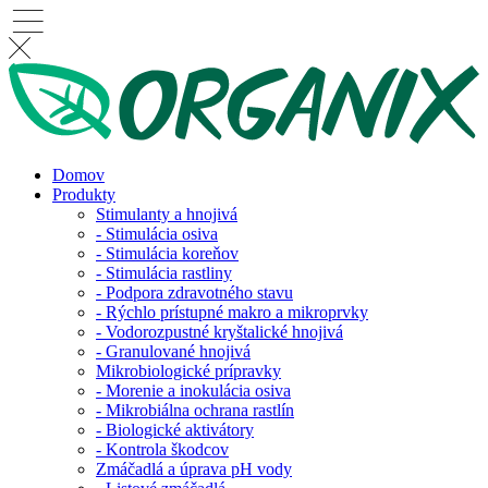
Domov
Produkty
Stimulanty a hnojivá
- Stimulácia osiva
- Stimulácia koreňov
- Stimulácia rastliny
- Podpora zdravotného stavu
- Rýchlo prístupné makro a mikroprvky
- Vodorozpustné kryštalické hnojivá
- Granulované hnojivá
Mikrobiologické prípravky
- Morenie a inokulácia osiva
- Mikrobiálna ochrana rastlín
- Biologické aktivátory
- Kontrola škodcov
Zmáčadlá a úprava pH vody