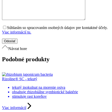
Súhlasím so spracovaním osobných údajov pre kontaktné účely.
Viac informácií tu.
Návrat hore
Podobné produkty
Rizoline® SC - tekutý
tekutý inokulnat na morenie osiva
obsahuje rhizobiálne symbiotické baktérie
stimuluje rast koreňov
Viac informácií