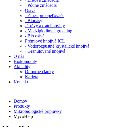
- Listové zmáčadlá
- Pôdne zmáčadlá
Osivá
- Zmes pre opeľovače
- Biopásy
- Trávy a ďatelinoviny
- Medziplodiny a greening
- Bio osivá
Prémiové hnojivá ICL
- Vodorozpustné kryštalické hnojivá
- Granulované hnojivá
O nás
Biokomodity
Aktuality
Odborné články
Kariéra
Kontakt
Domov
Produkty
Mikrobiologické prípravky
MycoHelp