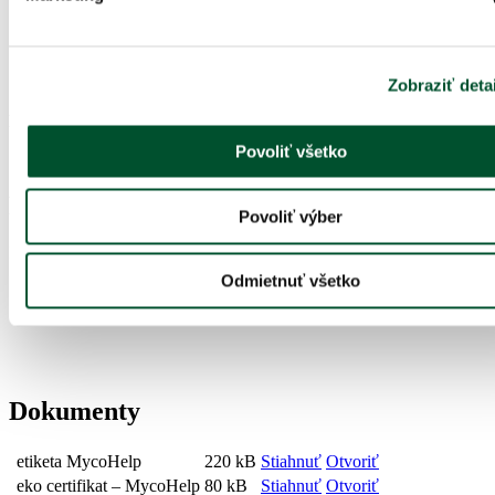
Bacillus subtilis
Azotobacter
Enterobacter
Enterococcus
Biologicky aktívne metabolity prítomných mikroorganizmov
Zobraziť deta
Počet životaschopných buniek :
Povoliť všetko
viac ako (0,5 – 1,5)x10⁹ CFU/ml
Fotogaléria
Povoliť výber
Izoláty baktérii a húb z laborátória BTU-CENTER.
Odmietnuť všetko
Dokumenty
etiketa MycoHelp
220 kB
Stiahnuť
Otvoriť
eko certifikat – MycoHelp
80 kB
Stiahnuť
Otvoriť