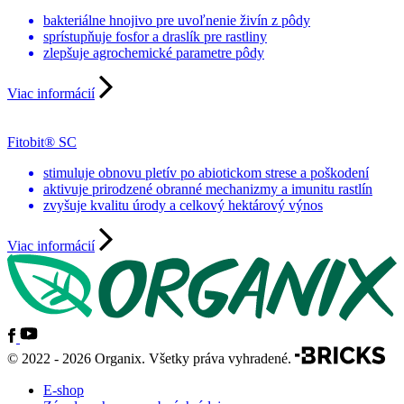
bakteriálne hnojivo pre uvoľnenie živín z pôdy
sprístupňuje fosfor a draslík pre rastliny
zlepšuje agrochemické parametre pôdy
Viac informácií
Fitobit® SC
stimuluje obnovu pletív po abiotickom strese a poškodení
aktivuje prirodzené obranné mechanizmy a imunitu rastlín
zvyšuje kvalitu úrody a celkový hektárový výnos
Viac informácií
© 2022 - 2026 Organix. Všetky práva vyhradené.
E-shop