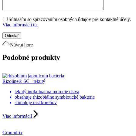
Súhlasím so spracovaním osobných údajov pre kontaktné účely.
Viac informácií tu.
Návrat hore
Podobné produkty
Rizoline® SC - tekutý
tekutý inokulnat na morenie osiva
obsahuje rhizobiálne symbiotické baktérie
stimuluje rast koreňov
Viac informácií
Groundfix