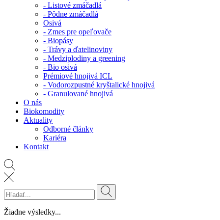
- Listové zmáčadlá
- Pôdne zmáčadlá
Osivá
- Zmes pre opeľovače
- Biopásy
- Trávy a ďatelinoviny
- Medziplodiny a greening
- Bio osivá
Prémiové hnojivá ICL
- Vodorozpustné kryštalické hnojivá
- Granulované hnojivá
O nás
Biokomodity
Aktuality
Odborné články
Kariéra
Kontakt
Žiadne výsledky...