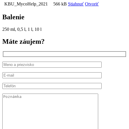
KBU_MycoHelp_2021
566 kB
Stiahnuť
Otvoriť
Balenie
250 ml, 0,5 l, 1 l, 10 l
Máte záujem?