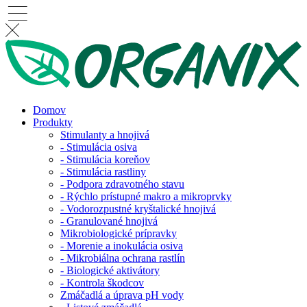
Domov
Produkty
Stimulanty a hnojivá
- Stimulácia osiva
- Stimulácia koreňov
- Stimulácia rastliny
- Podpora zdravotného stavu
- Rýchlo prístupné makro a mikroprvky
- Vodorozpustné kryštalické hnojivá
- Granulované hnojivá
Mikrobiologické prípravky
- Morenie a inokulácia osiva
- Mikrobiálna ochrana rastlín
- Biologické aktivátory
- Kontrola škodcov
Zmáčadlá a úprava pH vody