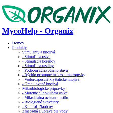
MycoHelp - Organix
Domov
Produkty
Stimulanty a hnojivá
- Stimulácia osiva
- Stimulácia koreňov
- Stimulácia rastliny
- Podpora zdravotného stavu
- Rýchlo prístupné makro a mikroprvky
- Vodorozpustné kryštalické hnojivá
- Granulované hnojivá
Mikrobiologické prípravky
- Morenie a inokulácia osiva
- Mikrobiálna ochrana rastlín
- Biologické aktivátory
- Kontrola škodcov
Zmáčadlá a úprava pH vody