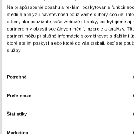
Strukoviny
1,0 – 2,5
5 – 15
—
—
0,7 – 2,5
Na prispôsobenie obsahu a reklám, poskytovanie funkcií soc
Technické
1,0 – 3,0
10 – 20
—
—
1,0 – 2,5
médií a analýzu návštevnosti používame súbory cookie. Inf
plodiny
o tom, ako používate naše webové stránky, poskytujeme aj 
Zelenina
1,0 – 3,0
10 – 25
0,2 – 0,5
5 – 15
1,0 – 3,0 *
partnerom v oblasti sociálnych médií, inzercie a analýzy. Tít
partneri môžu príslušné informácie skombinovať s ďalšími ú
Ovocie
—
—
0,4 – 0,7
10 – 20
1,0 – 3,0
ktoré ste im poskytli alebo ktoré od vás získali, keď ste použí
Drobné
—
—
0,3 – 0,5
10 – 20
1,0 – 2,0
služby.
ovocie
Ošetrenie
MycoHelp® : 1,0 – 5,0 l/ha. Pracovný roztok : 200 – 400 
pôdy
Výber
Poznámka.
*
Doporučená dávka na prihnojenie zeleniny v
Potrebné
súhlasu
skleníkoch: 3,0 – 5,0 l/ha
Zloženie
Preferencie
Mykoparazitické huby
:
Štatistiky
rodu
Trichoderma
Druhy baktérii :
Marketing