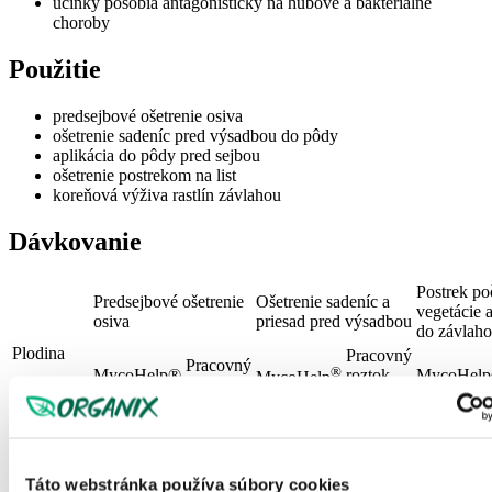
účinky pôsobia antagonisticky na hubové a bakteriálne
choroby
Použitie
predsejbové ošetrenie osiva
ošetrenie sadeníc pred výsadbou do pôdy
aplikácia do pôdy pred sejbou
ošetrenie postrekom na list
koreňová výživa rastlín závlahou
Dávkovanie
Postrek po
Predsejbové ošetrenie
Ošetrenie sadeníc a
vegetácie 
osiva
priesad pred výsadbou
do závlaho
Plodina
Pracovný
Pracovný
®
MycoHelp®
roztok
MycoHel
MycoHelp
roztok
l/t
l/1000
l/ha
l/1000 ks
l/t
ks
Obilniny
1,0 – 3,0
10 – 20
—
—
0,7 – 2,0
Táto webstránka používa súbory cookies